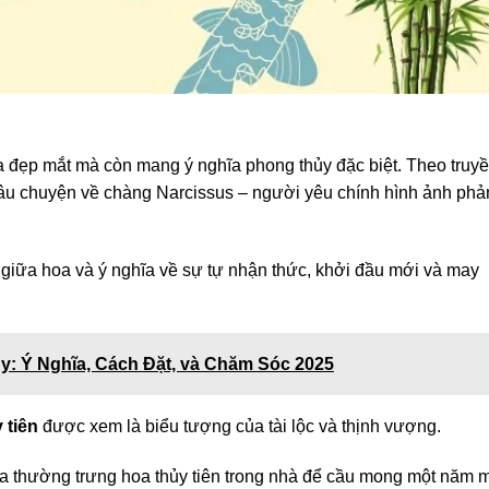
oa đẹp mắt mà còn mang ý nghĩa phong thủy đặc biệt. Theo truy
 câu chuyện về chàng Narcissus – người yêu chính hình ảnh phả
 giữa hoa và ý nghĩa về sự tự nhận thức, khởi đầu mới và may
: Ý Nghĩa, Cách Đặt, và Chăm Sóc 2025
 tiên
được xem là biểu tượng của tài lộc và thịnh vượng.
ta thường trưng hoa thủy tiên trong nhà để cầu mong một năm 