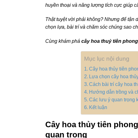
huyền thoại và năng lượng tích cực giúp 
Thật tuyệt vời phải không? Nhưng để tận d
chọn lựa, bài trí và chăm sóc chúng sao c
Cùng khám phá
cây hoa thuỷ tiên phong
Mục lục nội dung
Cây hoa thủy tiên pho
Lựa chọn cây hoa thủ
Cách bài trí cây hoa t
Hướng dẫn trồng và c
Các lưu ý quan trọng 
Kết luận
Cây hoa thủy tiên phong
quan trọng