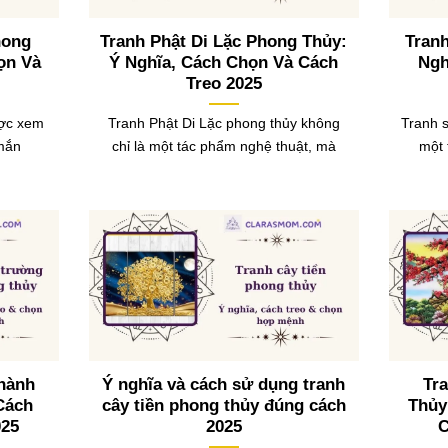
hong
Tranh Phật Di Lặc Phong Thủy:
Tran
ọn Và
Ý Nghĩa, Cách Chọn Và Cách
Ngh
Treo 2025
ược xem
Tranh Phật Di Lặc phong thủy không
Tranh s
 mắn
chỉ là một tác phẩm nghệ thuật, mà
một 
hành
Ý nghĩa và cách sử dụng tranh
Tr
Cách
cây tiền phong thủy đúng cách
Thủy
025
2025
C