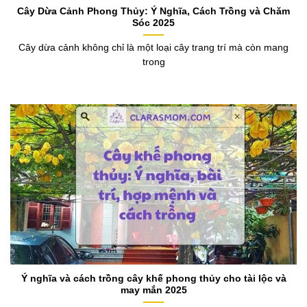
Cây Dừa Cảnh Phong Thủy: Ý Nghĩa, Cách Trồng và Chăm
Sóc 2025
Cây dừa cảnh không chỉ là một loại cây trang trí mà còn mang
trong
Ý nghĩa và cách trồng cây khế phong thủy cho tài lộc và
may mắn 2025