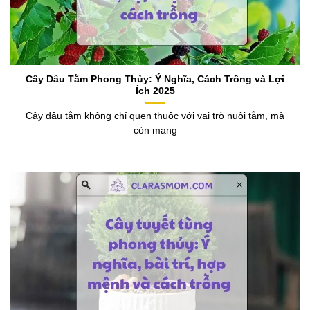
Cây Dâu Tằm Phong Thủy: Ý Nghĩa, Cách Trồng và Lợi
Ích 2025
Cây dâu tằm không chỉ quen thuộc với vai trò nuôi tằm, mà
còn mang