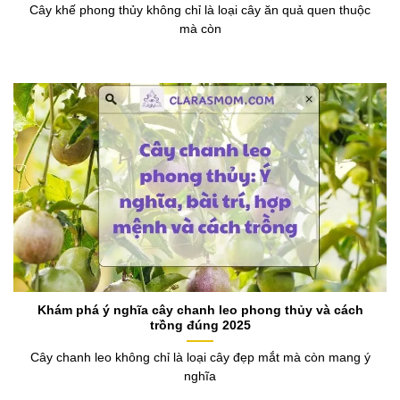
Cây khế phong thủy không chỉ là loại cây ăn quả quen thuộc
mà còn
Khám phá ý nghĩa cây chanh leo phong thủy và cách
trồng đúng 2025
Cây chanh leo không chỉ là loại cây đẹp mắt mà còn mang ý
nghĩa