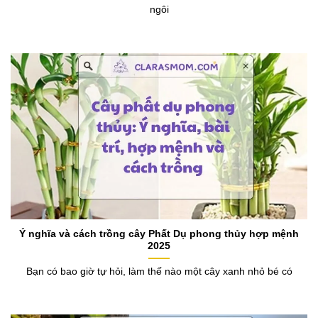
ngôi
Ý nghĩa và cách trồng cây Phất Dụ phong thủy hợp mệnh
2025
Bạn có bao giờ tự hỏi, làm thế nào một cây xanh nhỏ bé có