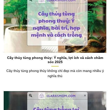
Cây thủy tùng phong thủy: Ý nghĩa, lợi ích và cách chăm
sóc 2025
Cây thủy tùng phong thủy không chỉ đẹp mà còn mang nhiều ý
nghĩa thú