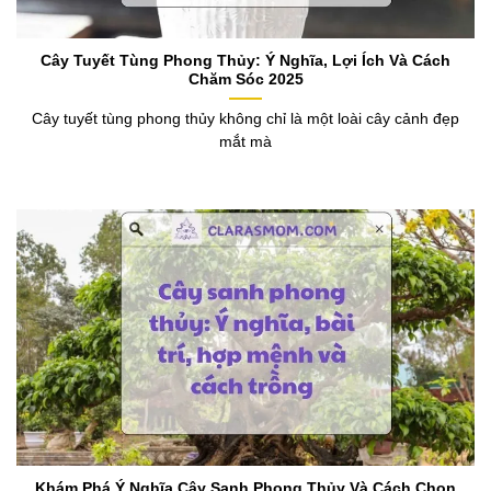
Cây Tuyết Tùng Phong Thủy: Ý Nghĩa, Lợi Ích Và Cách
Chăm Sóc 2025
Cây tuyết tùng phong thủy không chỉ là một loài cây cảnh đẹp
mắt mà
Khám Phá Ý Nghĩa Cây Sanh Phong Thủy Và Cách Chọn