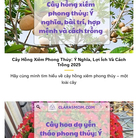
Cây Hồng Xiêm Phong Thủy: Ý Nghĩa, Lợi Ích Và Cách
Trồng 2025
Hãy cùng mình tìm hiểu về cây hồng xiêm phong thủy – một
loài cây