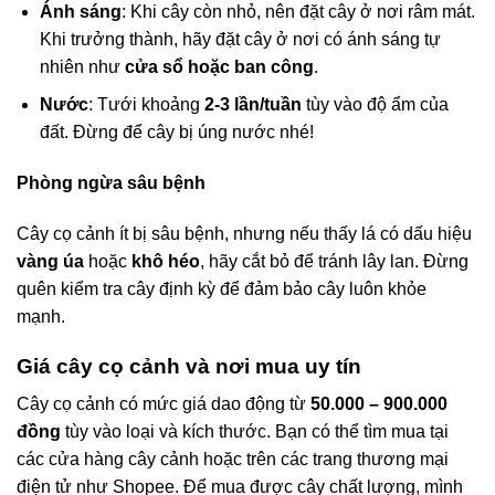
Ánh sáng
: Khi cây còn nhỏ, nên đặt cây ở nơi râm mát.
Khi trưởng thành, hãy đặt cây ở nơi có ánh sáng tự
nhiên như
cửa sổ hoặc ban công
.
Nước
: Tưới khoảng
2-3 lần/tuần
tùy vào độ ẩm của
đất. Đừng để cây bị úng nước nhé!
Phòng ngừa sâu bệnh
Cây cọ cảnh ít bị sâu bệnh, nhưng nếu thấy lá có dấu hiệu
vàng úa
hoặc
khô héo
, hãy cắt bỏ để tránh lây lan. Đừng
quên kiểm tra cây định kỳ để đảm bảo cây luôn khỏe
mạnh.
Giá cây cọ cảnh và nơi mua uy tín
Cây cọ cảnh có mức giá dao động từ
50.000 – 900.000
đồng
tùy vào loại và kích thước. Bạn có thể tìm mua tại
các cửa hàng cây cảnh hoặc trên các trang thương mại
điện tử như Shopee. Để mua được cây chất lượng, mình