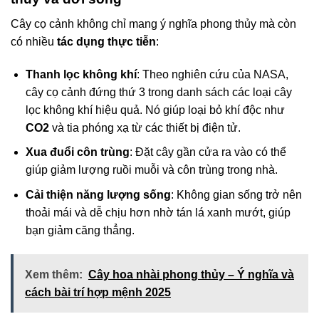
Cây cọ cảnh không chỉ mang ý nghĩa phong thủy mà còn
có nhiều
tác dụng thực tiễn
:
Thanh lọc không khí
: Theo nghiên cứu của NASA,
cây cọ cảnh đứng thứ 3 trong danh sách các loại cây
lọc không khí hiệu quả. Nó giúp loại bỏ khí độc như
CO2
và tia phóng xạ từ các thiết bị điện tử.
Xua đuổi côn trùng
: Đặt cây gần cửa ra vào có thể
giúp giảm lượng ruồi muỗi và côn trùng trong nhà.
Cải thiện năng lượng sống
: Không gian sống trở nên
thoải mái và dễ chịu hơn nhờ tán lá xanh mướt, giúp
bạn giảm căng thẳng.
Xem thêm:
Cây hoa nhài phong thủy – Ý nghĩa và
cách bài trí hợp mệnh 2025