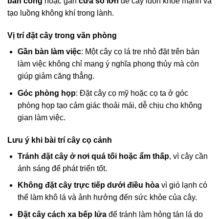
ban công
hoặc gần
cửa sổ lớn
để cây luôn khỏe mạnh và
tạo luồng không khí trong lành.
Vị trí đặt cây trong văn phòng
Gần bàn làm việc
: Một cây cọ lá tre nhỏ đặt trên bàn
làm việc không chỉ mang ý nghĩa phong thủy mà còn
giúp giảm căng thẳng.
Góc phòng họp
: Đặt cây cọ mỹ hoặc cọ ta ở góc
phòng họp tạo cảm giác thoải mái, dễ chịu cho không
gian làm việc.
Lưu ý khi bài trí cây cọ cảnh
Tránh đặt cây ở nơi quá tối hoặc ẩm thấp
, vì cây cần
ánh sáng để phát triển tốt.
Không đặt cây trực tiếp dưới điều hòa
vì gió lạnh có
thể làm khô lá và ảnh hưởng đến sức khỏe của cây.
Đặt cây cách xa bếp lửa
để tránh làm hỏng tán lá do