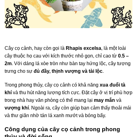
Cây cọ cảnh, hay còn gọi là
Rhapis excelsa
, là một loài
cây thuộc họ cau với kích thước nhỏ gọn, chỉ cao từ
0.5 –
2m
. Với dáng lá xòe tròn như bàn tay hứng lộc, cây tượng
trưng cho sự
đủ đầy, thịnh vượng và tài lộc
.
Trong phong thủy, cây cọ cảnh có khả năng
xua đuổi tà
khí
và thu hút năng lượng tích cực. Đặt cây ở vị trí phù hợp
trong nhà hay văn phòng có thể mang lại
may mắn
và
vượng khí
. Ngoài ra, cây còn giúp bạn cảm thấy thoải mái
và thư giãn nhờ tán lá xanh mướt và bóng bẩy.
Công dụng của cây cọ cảnh trong phong
thủy và đời sống