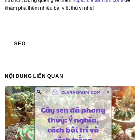
hữu ích. Đừng quên ghé thăm
https://clarasmom.com/
để
khám phá thêm nhiều bài viết thú vị nhé!
SEO
NỘI DUNG LIÊN QUAN