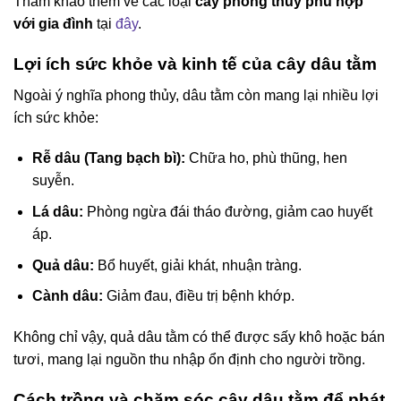
Tham khảo thêm về các loại
cây phong thủy phù hợp
với gia đình
tại
đây
.
Lợi ích sức khỏe và kinh tế của cây dâu tằm
Ngoài ý nghĩa phong thủy, dâu tằm còn mang lại nhiều lợi
ích sức khỏe:
Rễ dâu (Tang bạch bì):
Chữa ho, phù thũng, hen
suyễn.
Lá dâu:
Phòng ngừa đái tháo đường, giảm cao huyết
áp.
Quả dâu:
Bổ huyết, giải khát, nhuận tràng.
Cành dâu:
Giảm đau, điều trị bệnh khớp.
Không chỉ vậy, quả dâu tằm có thể được sấy khô hoặc bán
tươi, mang lại nguồn thu nhập ổn định cho người trồng.
Cách trồng và chăm sóc cây dâu tằm để phát