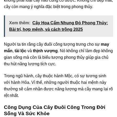
không phải loại cây nào cũng có được. Không chỉ đẹp mắt,
cây còn mang ý nghĩa đặc biệt trong phong thủy.
Xem thêm:
Cây Hoa Cẩm Nhung Đỏ Phong Thủy:
Bài trí, hợp mệnh, và cách trồng 2025
Người ta tin rằng cây đuôi công tượng trưng cho sự
may
mắn
,
tài lộc
và
thịnh vượng
. Nó không chỉ làm đẹp không
gian sống mà còn là biểu tượng phong thủy giúp gia chủ
thu hút năng lượng tích cực.
Trong ngũ hành, cây thuộc hành Mộc, có sự tương sinh
với hành Hỏa. Vì thế, những người thuộc hai mệnh này
thường sẽ cảm nhận được năng lượng mà cây mang lại rõ
rệt nhất.
Công Dụng Của Cây Đuôi Công Trong Đời
Sống Và Sức Khỏe