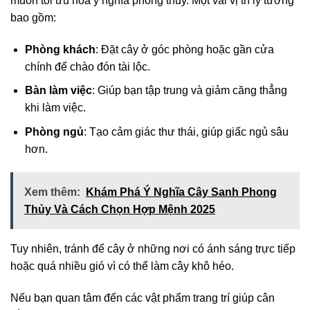
muốn tối ưu hóa ý nghĩa phong thủy. Một vài vị trí lý tưởng
bao gồm:
Phòng khách
: Đặt cây ở góc phòng hoặc gần cửa
chính để chào đón tài lộc.
Bàn làm việc
: Giúp bạn tập trung và giảm căng thẳng
khi làm việc.
Phòng ngủ
: Tạo cảm giác thư thái, giúp giấc ngủ sâu
hơn.
Xem thêm:
Khám Phá Ý Nghĩa Cây Sanh Phong
Thủy Và Cách Chọn Hợp Mệnh 2025
Tuy nhiên, tránh để cây ở những nơi có ánh sáng trực tiếp
hoặc quá nhiều gió vì có thể làm cây khô héo.
Nếu bạn quan tâm đến các vật phẩm trang trí giúp cân