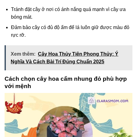
Tránh đặt cây ở nơi có ánh nắng quá mạnh vì cây ưa
bóng mát.
Đảm bảo cây có đủ độ ẩm để lá luôn giữ được màu đỏ
rực rỡ.
Xem thêm:
Cây Hoa Thủy Tiên Phong Thủy: Ý
Nghĩa Và Cách Bài Trí Đúng Chuẩn 2025
Cách chọn cây hoa cẩm nhung đỏ phù hợp
với mệnh