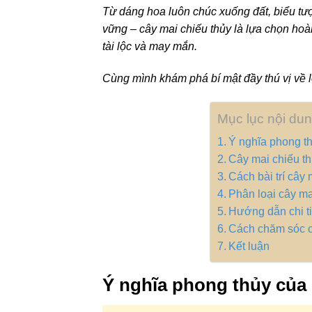
Từ dáng hoa luôn chúc xuống đất, biểu tư
vững – cây mai chiếu thủy là lựa chọn ho
tài lộc và may mắn.
Cùng mình khám phá bí mật đầy thú vị về l
Mục lục nội du
Ý nghĩa phong th
Cây mai chiếu th
Cách bài trí cây 
Phân loại cây ma
Hướng dẫn chi ti
Cách chăm sóc c
Kết luận
Ý nghĩa phong thủy của 