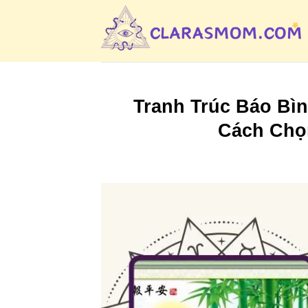
Bỏ
qua
nội
dung
Tranh Trúc Báo Bì
Cách Chọ