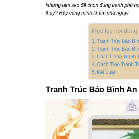
Nhưng làm sao để chọn đúng tranh phù hợp
thuỷ? Hãy cùng mình khám phá ngay!
Mục lục nội dung
Tranh Trúc Báo Bì
Tranh Trúc Báo Bì
Cách Chọn Tranh 
Cách Treo Tranh T
Kết Luận
Tranh Trúc Báo Bình An 