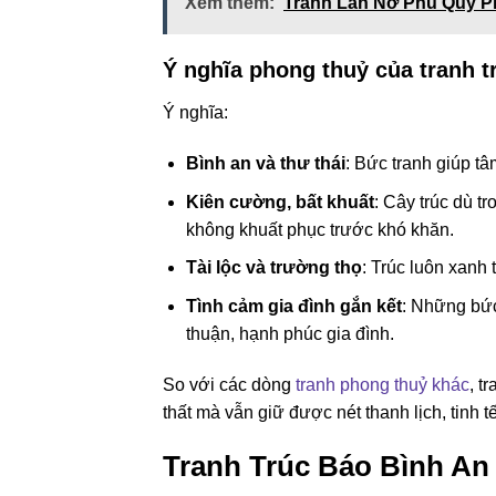
Xem thêm:
Tranh Lan Nở Phú Quý P
Ý nghĩa phong thuỷ của tranh t
Ý nghĩa:
Bình an và thư thái
: Bức tranh giúp t
Kiên cường, bất khuất
: Cây trúc dù 
không khuất phục trước khó khăn.
Tài lộc và trường thọ
: Trúc luôn xanh
Tình cảm gia đình gắn kết
: Những bức
thuận, hạnh phúc gia đình.
So với các dòng
tranh phong thuỷ khác
, t
thất mà vẫn giữ được nét thanh lịch, tinh tế
Tranh Trúc Báo Bình An