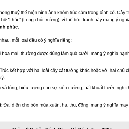
hong thuỷ thể hiện hình ảnh khóm trúc cắm trong bình cổ. Cây t
chữ “chúc” (trong chúc mừng), vì thế bức tranh này mang ý nghĩ
ạnh phúc.
nhau, mỗi loại đều có ý nghĩa riêng:
với hoa mai, thường được dùng làm quà cưới, mang ý nghĩa hạn
 Trúc kết hợp với hai loài cây cát tường khác hoặc với hai chú 
uý.
i và tùng, biểu tượng cho sự kiên cường, bất khuất trước nghịc
i
: Đại diện cho bốn mùa xuân, hạ, thu, đông, mang ý nghĩa may