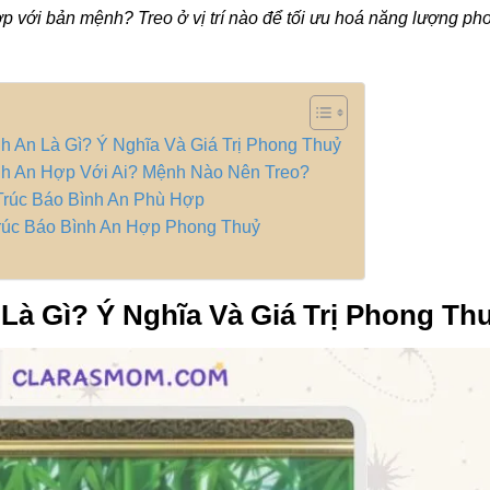
 với bản mệnh? Treo ở vị trí nào để tối ưu hoá năng lượng ph
nh An Là Gì? Ý Nghĩa Và Giá Trị Phong Thuỷ
nh An Hợp Với Ai? Mệnh Nào Nên Treo?
Trúc Báo Bình An Phù Hợp
rúc Báo Bình An Hợp Phong Thuỷ
Là Gì? Ý Nghĩa Và Giá Trị Phong Th