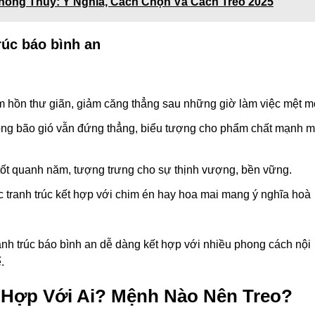
hong Thủy: Ý Nghĩa, Cách Chọn Và Cách Treo 2025
rúc báo bình an
âm hồn thư giãn, giảm căng thẳng sau những giờ làm việc mệt m
trong bão gió vẫn đứng thẳng, biểu tượng cho phẩm chất mạnh m
 tốt quanh năm, tượng trưng cho sự thịnh vượng, bền vững.
 tranh trúc kết hợp với chim én hay hoa mai mang ý nghĩa hoà
ranh trúc báo bình an dễ dàng kết hợp với nhiều phong cách nội
.
 Hợp Với Ai? Mệnh Nào Nên Treo?