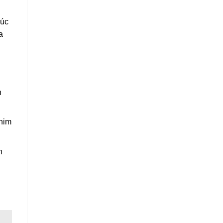
rúc
a
h
chim
h