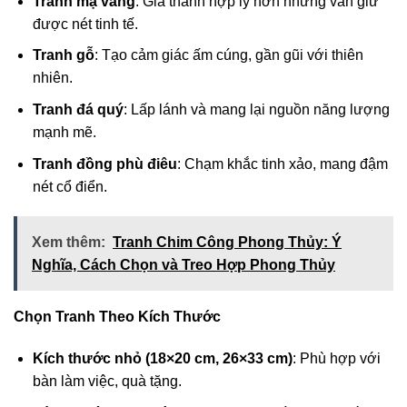
Tranh mạ vàng
: Giá thành hợp lý hơn nhưng vẫn giữ
được nét tinh tế.
Tranh gỗ
: Tạo cảm giác ấm cúng, gần gũi với thiên
nhiên.
Tranh đá quý
: Lấp lánh và mang lại nguồn năng lượng
mạnh mẽ.
Tranh đồng phù điêu
: Chạm khắc tinh xảo, mang đậm
nét cổ điển.
Xem thêm:
Tranh Chim Công Phong Thủy: Ý
Nghĩa, Cách Chọn và Treo Hợp Phong Thủy
Chọn Tranh Theo Kích Thước
Kích thước nhỏ (18×20 cm, 26×33 cm)
: Phù hợp với
bàn làm việc, quà tặng.