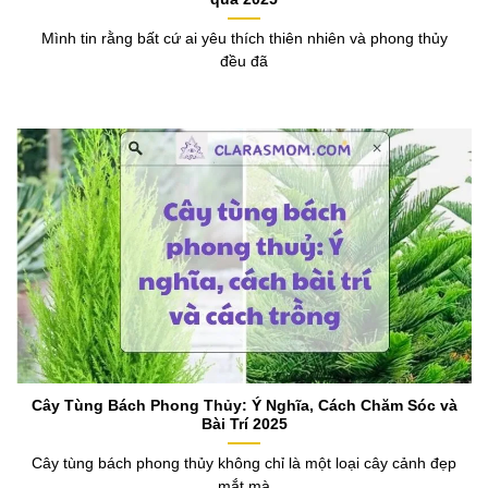
Mình tin rằng bất cứ ai yêu thích thiên nhiên và phong thủy
đều đã
Cây Tùng Bách Phong Thủy: Ý Nghĩa, Cách Chăm Sóc và
Bài Trí 2025
Cây tùng bách phong thủy không chỉ là một loại cây cảnh đẹp
mắt mà