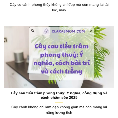
Cây cọ cảnh phong thủy không chỉ đẹp mà còn mang lại tài
lộc, may
Cây cau tiểu trâm phong thủy: Ý nghĩa, công dụng và
cách chăm sóc 2025
Cây cảnh không chỉ làm đẹp không gian mà còn mang lại
năng lượng tích