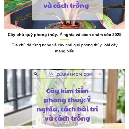
Cây phú quý phong thủy: Ý nghĩa và cách chăm sóc 2025
Gia chủ đã từng nghe về cây phú quý phong thủy, loài cây
mang biểu