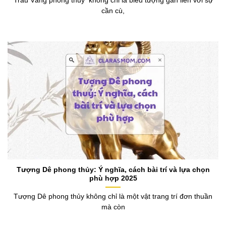
Trâu Vàng phong thuỷ không chỉ là biểu tượng gắn liền với sự
cần cù,
Tượng Dê phong thủy: Ý nghĩa, cách bài trí và lựa chọn
phù hợp 2025
Tượng Dê phong thủy không chỉ là một vật trang trí đơn thuần
mà còn