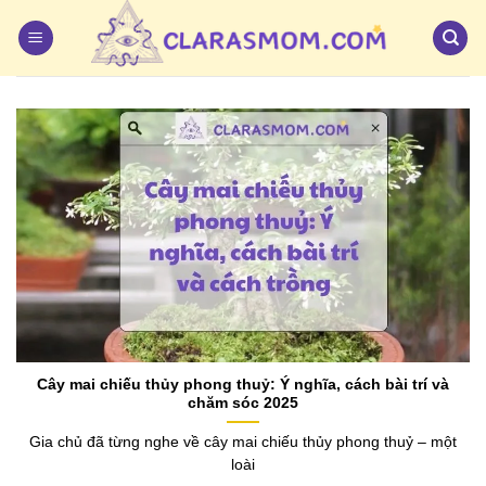
Bỏ
qua
nội
dung
Cây mai chiếu thủy phong thuỷ: Ý nghĩa, cách bài trí và
chăm sóc 2025
Gia chủ đã từng nghe về cây mai chiếu thủy phong thuỷ – một
loài