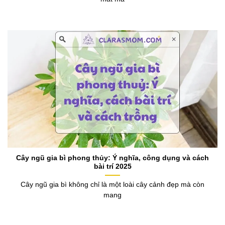
Cây ngũ gia bì phong thủy: Ý nghĩa, công dụng và cách
bài trí 2025
Cây ngũ gia bì không chỉ là một loài cây cảnh đẹp mà còn
mang