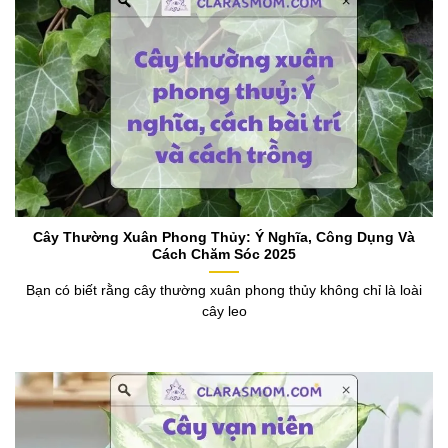
Cây Thường Xuân Phong Thủy: Ý Nghĩa, Công Dụng Và
Cách Chăm Sóc 2025
Bạn có biết rằng cây thường xuân phong thủy không chỉ là loài
cây leo