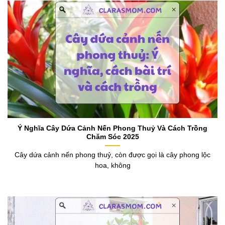
Ý Nghĩa Cây Dứa Cảnh Nến Phong Thuỷ Và Cách Trồng
Chăm Sóc 2025
Cây dứa cảnh nến phong thuỷ, còn được gọi là cây phong lộc
hoa, không