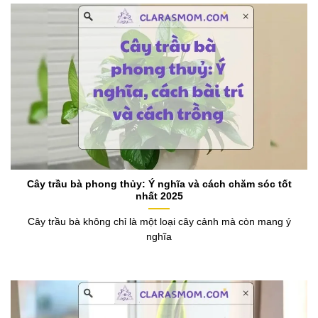
Cây trầu bà phong thủy: Ý nghĩa và cách chăm sóc tốt
nhất 2025
Cây trầu bà không chỉ là một loại cây cảnh mà còn mang ý
nghĩa